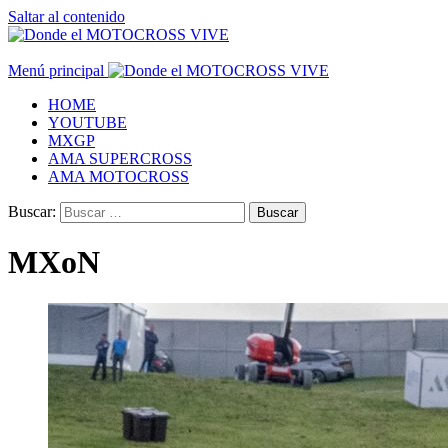
Saltar al contenido
Menú principal
HOME
YOUTUBE
MXGP
AMA SUPERCROSS
AMA MOTOCROSS
Buscar:
MXoN