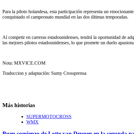
Para la piloto holandesa, esta participación representa un emocionant
conquistado el campeonato mundial en las dos últimas temporadas.
Al competir en carreras estadounidenses, tendrá la oportunidad de ad
las mejores pilotos estadounidenses, lo que promete un duelo apasiona
Nota: MXVICE.COM
Traduccion y adaptación: Sumy Crossprensa
Más historias
SUPERMOTOCROSS
WMX
Buen comienzo de Lotte van Drunen en la segunda p