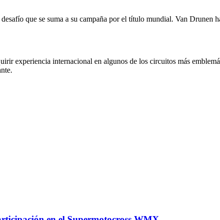
e desafío que se suma a su campaña por el título mundial. Van Drunen ha
quirir experiencia internacional en algunos de los circuitos más emble
nte.
articipación en el Supermotocross WMX