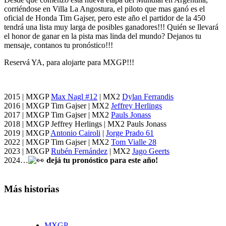
corriéndose en Villa La Angostura, el piloto que mas ganó es el
oficial de Honda Tim Gajser, pero este año el partidor de la 450
tendrá una lista muy larga de posibles ganadores!!! Quién se llevará
el honor de ganar en la pista mas linda del mundo? Dejanos tu
mensaje, contanos tu pronóstico!!!
Reservá YA, para alojarte para MXGP!!!
2015 | MXGP
Max Nagl #12
| MX2
Dylan Ferrandis
2016 | MXGP Tim Gajser | MX2
Jeffrey Herlings
2017 | MXGP Tim Gajser | MX2
Pauls Jonass
2018 | MXGP Jeffrey Herlings | MX2 Pauls Jonass
2019 | MXGP
Antonio Cairoli
|
Jorge Prado 61
2022 | MXGP Tim Gajser | MX2
Tom Vialle 28
2023 | MXGP
Rubén Fernández
| MX2
Jago Geerts
2024…
dejá tu pronóstico para este año!
Más historias
MXGP