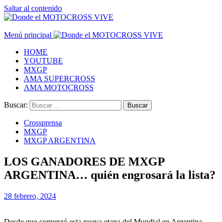
Saltar al contenido
Menú principal
HOME
YOUTUBE
MXGP
AMA SUPERCROSS
AMA MOTOCROSS
Buscar:
Crossprensa
MXGP
MXGP ARGENTINA
LOS GANADORES DE MXGP
ARGENTINA… quién engrosará la lista?
28 febrero, 2024
Desde que comenzó esta nueva etapa del Mundial en Argentina,