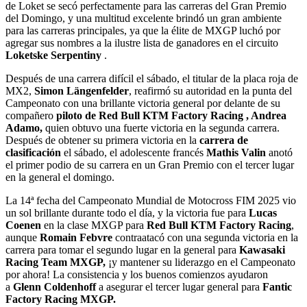
de Loket se secó perfectamente para las carreras del Gran Premio
del Domingo, y una multitud excelente brindó un gran ambiente
para las carreras principales, ya que la élite de MXGP luchó por
agregar sus nombres a la ilustre lista de ganadores en el circuito
Loketske Serpentiny
.
Después de una carrera difícil el sábado, el titular de la placa roja de
MX2,
Simon Längenfelder
, reafirmó su autoridad en la punta del
Campeonato con una brillante victoria general por delante de su
compañero
piloto de Red Bull KTM Factory Racing
, Andrea
Adamo,
quien obtuvo una fuerte victoria en la segunda carrera.
Después de obtener su primera victoria en la
carrera de
clasificación
el sábado, el adolescente francés
Mathis Valin
anotó
el primer podio de su carrera en un Gran Premio con el tercer lugar
en la general el domingo.
La 14ª fecha del Campeonato Mundial de Motocross FIM 2025 vio
un sol brillante durante todo el día, y la victoria fue para
Lucas
Coenen
en la clase MXGP para
Red Bull KTM Factory Racing
,
aunque
Romain Febvre
contraatacó con una segunda victoria en la
carrera para tomar el segundo lugar en la general para
Kawasaki
Racing Team MXGP,
¡y mantener su liderazgo en el Campeonato
por ahora! La consistencia y los buenos comienzos ayudaron
a
Glenn Coldenhoff
a asegurar el tercer lugar general para
Fantic
Factory Racing MXGP.