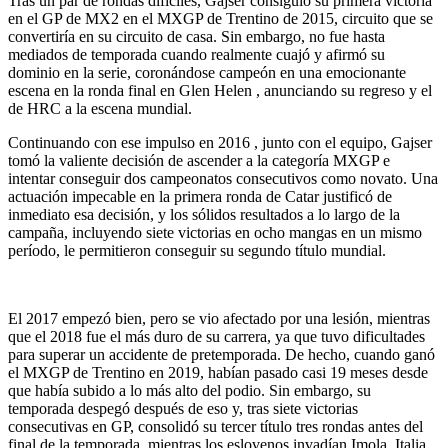
Tras un par de rondas difíciles, Gajser consiguió su primera victoria
en el GP de MX2 en el MXGP de Trentino de 2015, circuito que se
convertiría en su circuito de casa. Sin embargo, no fue hasta
mediados de temporada cuando realmente cuajó y afirmó su
dominio en la serie, coronándose campeón en una emocionante
escena en la ronda final en Glen Helen , anunciando su regreso y el
de HRC a la escena mundial.
Continuando con ese impulso en 2016 , junto con el equipo, Gajser
tomó la valiente decisión de ascender a la categoría MXGP e
intentar conseguir dos campeonatos consecutivos como novato. Una
actuación impecable en la primera ronda de Catar justificó de
inmediato esa decisión, y los sólidos resultados a lo largo de la
campaña, incluyendo siete victorias en ocho mangas en un mismo
período, le permitieron conseguir su segundo título mundial.
El 2017 empezó bien, pero se vio afectado por una lesión, mientras
que el 2018 fue el más duro de su carrera, ya que tuvo dificultades
para superar un accidente de pretemporada. De hecho, cuando ganó
el MXGP de Trentino en 2019, habían pasado casi 19 meses desde
que había subido a lo más alto del podio. Sin embargo, su
temporada despegó después de eso y, tras siete victorias
consecutivas en GP, ​​consolidó su tercer título tres rondas antes del
final de la temporada, mientras los eslovenos invadían Imola, Italia,