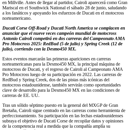
en Millville. Antes de llegar al partidor, Cairoli aparecerá como Gran
Mariscal en el Southwick National el sábado 28 de junio, saludando
a los fanáticos y apoyando los esfuerzos de Ducati en el motocross
norteamericano.
Ducati Corse Off-Road y Ducati North America se complacen en
anunciar que el nueve veces campeón mundial de motocross
Antonio Cairoli competirá en dos carreras del Campeonato AMA
Pro Motocross 2025: RedBud (5 de julio) y Spring Creek (12 de
julio), corriendo con la Desmo450 MX.
Estos eventos marcarán las primeras apariciones en carreras
norteamericanas para la Desmo450 MX, la principal máquina de
motocross de Ducati, y el regreso de Cairoli al Campeonato AMA
Pro Motocross luego de su participación en 2022. Las carreras de
RedBud y Spring Creek, dos de las pistas más icónicas del
motocross estadounidense, también servirán como oportunidades
clave de desarrollo para la Desmo450 MX en las condiciones de
carreras de EE. UU.
Tras un sólido séptimo puesto en la general del MXGP de Gran
Bretaña, Cairoli sigue centrado en las carreras como herramienta de
perfeccionamiento. Su participación en las fechas estadounidenses
subraya el objetivo de Ducati Corse de recopilar datos y opiniones
de la competencia real a medida que la compañía amplía su