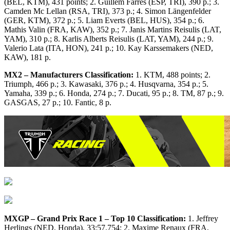
(BEL, KTM), 431 points; 2. Guillem Farres (ESP, TRI), 390 p.; 3.
Camden Mc Lellan (RSA, TRI), 373 p.; 4. Simon Längenfelder
(GER, KTM), 372 p.; 5. Liam Everts (BEL, HUS), 354 p.; 6.
Mathis Valin (FRA, KAW), 352 p.; 7. Janis Martins Reisulis (LAT,
YAM), 310 p.; 8. Karlis Alberts Reisulis (LAT, YAM), 244 p.; 9.
Valerio Lata (ITA, HON), 241 p.; 10. Kay Karssemakers (NED,
KAW), 181 p.
MX2 – Manufacturers Classification:
1. KTM, 488 points; 2.
Triumph, 466 p.; 3. Kawasaki, 376 p.; 4. Husqvarna, 354 p.; 5.
Yamaha, 339 p.; 6. Honda, 274 p.; 7. Ducati, 95 p.; 8. TM, 87 p.; 9.
GASGAS, 27 p.; 10. Fantic, 8 p.
MXGP – Grand Prix Race 1 – Top 10 Classification:
1. Jeffrey
Herlings (NED, Honda), 33:57.754; 2. Maxime Renaux (FRA,