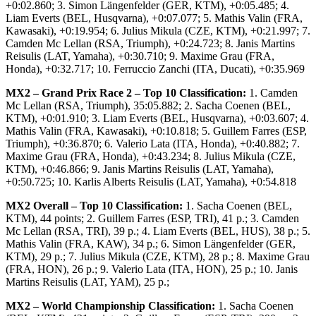
+0:02.860; 3. Simon Längenfelder (GER, KTM), +0:05.485; 4.
Liam Everts (BEL, Husqvarna), +0:07.077; 5. Mathis Valin (FRA,
Kawasaki), +0:19.954; 6. Julius Mikula (CZE, KTM), +0:21.997; 7.
Camden Mc Lellan (RSA, Triumph), +0:24.723; 8. Janis Martins
Reisulis (LAT, Yamaha), +0:30.710; 9. Maxime Grau (FRA,
Honda), +0:32.717; 10. Ferruccio Zanchi (ITA, Ducati), +0:35.969
MX2 – Grand Prix Race 2 – Top 10 Classification:
1. Camden
Mc Lellan (RSA, Triumph), 35:05.882; 2. Sacha Coenen (BEL,
KTM), +0:01.910; 3. Liam Everts (BEL, Husqvarna), +0:03.607; 4.
Mathis Valin (FRA, Kawasaki), +0:10.818; 5. Guillem Farres (ESP,
Triumph), +0:36.870; 6. Valerio Lata (ITA, Honda), +0:40.882; 7.
Maxime Grau (FRA, Honda), +0:43.234; 8. Julius Mikula (CZE,
KTM), +0:46.866; 9. Janis Martins Reisulis (LAT, Yamaha),
+0:50.725; 10. Karlis Alberts Reisulis (LAT, Yamaha), +0:54.818
MX2 Overall – Top 10 Classification:
1. Sacha Coenen (BEL,
KTM), 44 points; 2. Guillem Farres (ESP, TRI), 41 p.; 3. Camden
Mc Lellan (RSA, TRI), 39 p.; 4. Liam Everts (BEL, HUS), 38 p.; 5.
Mathis Valin (FRA, KAW), 34 p.; 6. Simon Längenfelder (GER,
KTM), 29 p.; 7. Julius Mikula (CZE, KTM), 28 p.; 8. Maxime Grau
(FRA, HON), 26 p.; 9. Valerio Lata (ITA, HON), 25 p.; 10. Janis
Martins Reisulis (LAT, YAM), 25 p.;
MX2 – World Championship Classification:
1. Sacha Coenen