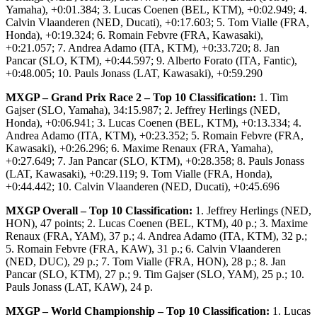
Yamaha), +0:01.384; 3. Lucas Coenen (BEL, KTM), +0:02.949; 4.
Calvin Vlaanderen (NED, Ducati), +0:17.603; 5. Tom Vialle (FRA,
Honda), +0:19.324; 6. Romain Febvre (FRA, Kawasaki),
+0:21.057; 7. Andrea Adamo (ITA, KTM), +0:33.720; 8. Jan
Pancar (SLO, KTM), +0:44.597; 9. Alberto Forato (ITA, Fantic),
+0:48.005; 10. Pauls Jonass (LAT, Kawasaki), +0:59.290
MXGP – Grand Prix Race 2 – Top 10 Classification:
1. Tim
Gajser (SLO, Yamaha), 34:15.987; 2. Jeffrey Herlings (NED,
Honda), +0:06.941; 3. Lucas Coenen (BEL, KTM), +0:13.334; 4.
Andrea Adamo (ITA, KTM), +0:23.352; 5. Romain Febvre (FRA,
Kawasaki), +0:26.296; 6. Maxime Renaux (FRA, Yamaha),
+0:27.649; 7. Jan Pancar (SLO, KTM), +0:28.358; 8. Pauls Jonass
(LAT, Kawasaki), +0:29.119; 9. Tom Vialle (FRA, Honda),
+0:44.442; 10. Calvin Vlaanderen (NED, Ducati), +0:45.696
MXGP Overall – Top 10 Classification:
1. Jeffrey Herlings (NED,
HON), 47 points; 2. Lucas Coenen (BEL, KTM), 40 p.; 3. Maxime
Renaux (FRA, YAM), 37 p.; 4. Andrea Adamo (ITA, KTM), 32 p.;
5. Romain Febvre (FRA, KAW), 31 p.; 6. Calvin Vlaanderen
(NED, DUC), 29 p.; 7. Tom Vialle (FRA, HON), 28 p.; 8. Jan
Pancar (SLO, KTM), 27 p.; 9. Tim Gajser (SLO, YAM), 25 p.; 10.
Pauls Jonass (LAT, KAW), 24 p.
MXGP – World Championship – Top 10 Classification:
1. Lucas