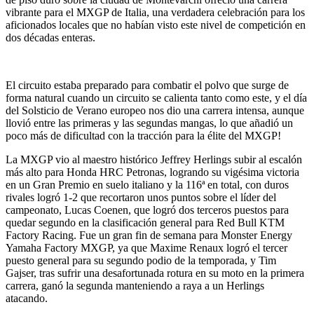
vibrante para el MXGP de Italia, una verdadera celebración para los
aficionados locales que no habían visto este nivel de competición en
dos décadas enteras.
El circuito estaba preparado para combatir el polvo que surge de
forma natural cuando un circuito se calienta tanto como este, y el día
del Solsticio de Verano europeo nos dio una carrera intensa, aunque
llovió entre las primeras y las segundas mangas, lo que añadió un
poco más de dificultad con la tracción para la élite del MXGP!
La MXGP vio al maestro histórico Jeffrey Herlings subir al escalón
más alto para Honda HRC Petronas, logrando su vigésima victoria
en un Gran Premio en suelo italiano y la 116ª en total, con duros
rivales logró 1-2 que recortaron unos puntos sobre el líder del
campeonato, Lucas Coenen, que logró dos terceros puestos para
quedar segundo en la clasificación general para Red Bull KTM
Factory Racing. Fue un gran fin de semana para Monster Energy
Yamaha Factory MXGP, ya que Maxime Renaux logró el tercer
puesto general para su segundo podio de la temporada, y Tim
Gajser, tras sufrir una desafortunada rotura en su moto en la primera
carrera, ganó la segunda manteniendo a raya a un Herlings
atacando.