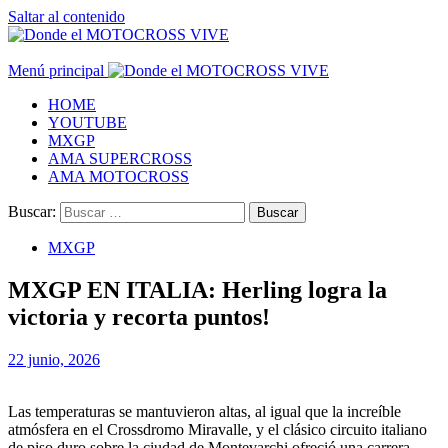
Saltar al contenido
Menú principal
HOME
YOUTUBE
MXGP
AMA SUPERCROSS
AMA MOTOCROSS
Buscar:
MXGP
MXGP EN ITALIA: Herling logra la
victoria y recorta puntos!
22 junio, 2026
Las temperaturas se mantuvieron altas, al igual que la increíble
atmósfera en el Crossdromo Miravalle, y el clásico circuito italiano
de piso duro sobre la ciudad de Montevarchi ofreció una carrera