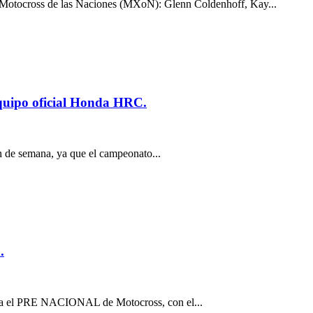
el Motocross de las Naciones (MXoN): Glenn Coldenhoff, Kay...
uipo oficial Honda HRC.
n de semana, ya que el campeonato...
.
sta el PRE NACIONAL de Motocross, con el...