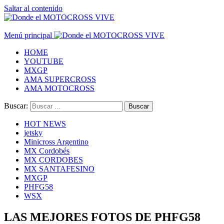
Saltar al contenido
Menú principal
HOME
YOUTUBE
MXGP
AMA SUPERCROSS
AMA MOTOCROSS
Buscar:
HOT NEWS
jetsky
Minicross Argentino
MX Cordobés
MX CORDOBES
MX SANTAFESINO
MXGP
PHFG58
WSX
LAS MEJORES FOTOS DE PHFG58