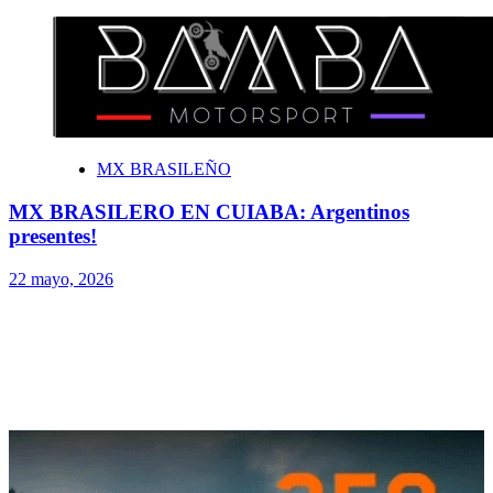
MX BRASILEÑO
MX BRASILERO EN CUIABA: Argentinos
presentes!
22 mayo, 2026