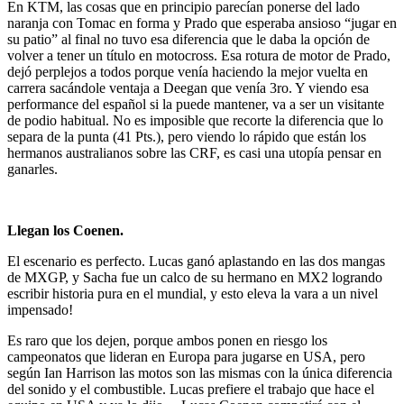
En KTM, las cosas que en principio parecían ponerse del lado
naranja con Tomac en forma y Prado que esperaba ansioso “jugar en
su patio” al final no tuvo esa diferencia que le daba la opción de
volver a tener un título en motocross. Esa rotura de motor de Prado,
dejó perplejos a todos porque venía haciendo la mejor vuelta en
carrera sacándole ventaja a Deegan que venía 3ro. Y viendo esa
performance del español si la puede mantener, va a ser un visitante
de podio habitual. No es imposible que recorte la diferencia que lo
separa de la punta (41 Pts.), pero viendo lo rápido que están los
hermanos australianos sobre las CRF, es casi una utopía pensar en
ganarles.
Llegan los Coenen.
El escenario es perfecto. Lucas ganó aplastando en las dos mangas
de MXGP, y Sacha fue un calco de su hermano en MX2 logrando
escribir historia pura en el mundial, y esto eleva la vara a un nivel
impensado!
Es raro que los dejen, porque ambos ponen en riesgo los
campeonatos que lideran en Europa para jugarse en USA, pero
según Ian Harrison las motos son las mismas con la única diferencia
del sonido y el combustible. Lucas prefiere el trabajo que hace el