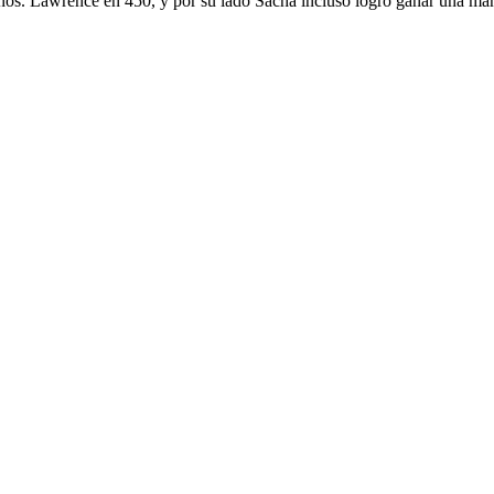
os. Lawrence en 450, y por su lado Sacha incluso logró ganar una manga