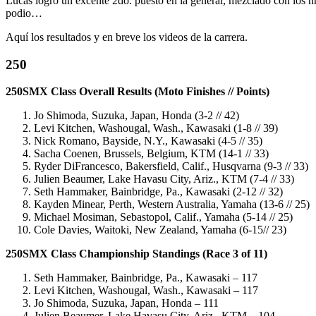
Lucas logró un excente 2do. puesto en la general, mezclado con los hn
podio…
Aquí los resultados y en breve los videos de la carrera.
250
250SMX Class Overall Results (Moto Finishes // Points)
Jo Shimoda, Suzuka, Japan, Honda (3-2 // 42)
Levi Kitchen, Washougal, Wash., Kawasaki (1-8 // 39)
Nick Romano, Bayside, N.Y., Kawasaki (4-5 // 35)
Sacha Coenen, Brussels, Belgium, KTM (14-1 // 33)
Ryder DiFrancesco, Bakersfield, Calif., Husqvarna (9-3 // 33)
Julien Beaumer, Lake Havasu City, Ariz., KTM (7-4 // 33)
Seth Hammaker, Bainbridge, Pa., Kawasaki (2-12 // 32)
Kayden Minear, Perth, Western Australia, Yamaha (13-6 // 25)
Michael Mosiman, Sebastopol, Calif., Yamaha (5-14 // 25)
Cole Davies, Waitoki, New Zealand, Yamaha (6-15// 23)
250SMX Class Championship Standings (Race 3 of 11)
Seth Hammaker, Bainbridge, Pa., Kawasaki – 117
Levi Kitchen, Washougal, Wash., Kawasaki – 117
Jo Shimoda, Suzuka, Japan, Honda – 111
Julien Beaumer, Lake Havasu City, Ariz., KTM – 104