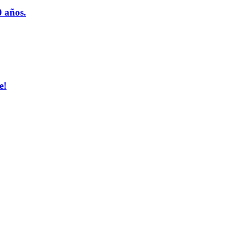
 años.
e!