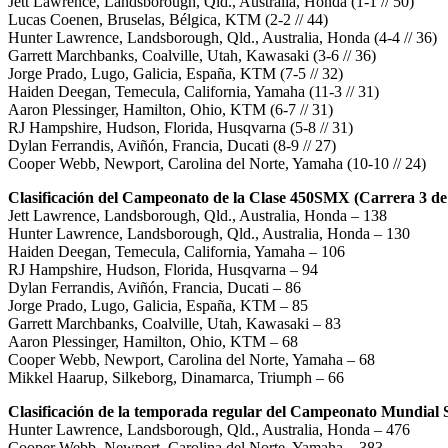
Jett Lawrence, Landsborough, Qld., Australia, Honda (1-1 // 50)
Lucas Coenen, Bruselas, Bélgica, KTM (2-2 // 44)
Hunter Lawrence, Landsborough, Qld., Australia, Honda (4-4 // 36)
Garrett Marchbanks, Coalville, Utah, Kawasaki (3-6 // 36)
Jorge Prado, Lugo, Galicia, España, KTM (7-5 // 32)
Haiden Deegan, Temecula, California, Yamaha (11-3 // 31)
Aaron Plessinger, Hamilton, Ohio, KTM (6-7 // 31)
RJ Hampshire, Hudson, Florida, Husqvarna (5-8 // 31)
Dylan Ferrandis, Aviñón, Francia, Ducati (8-9 // 27)
Cooper Webb, Newport, Carolina del Norte, Yamaha (10-10 // 24)
Clasificación del Campeonato de la Clase 450SMX (Carrera 3 de
Jett Lawrence, Landsborough, Qld., Australia, Honda – 138
Hunter Lawrence, Landsborough, Qld., Australia, Honda – 130
Haiden Deegan, Temecula, California, Yamaha – 106
RJ Hampshire, Hudson, Florida, Husqvarna – 94
Dylan Ferrandis, Aviñón, Francia, Ducati – 86
Jorge Prado, Lugo, Galicia, España, KTM – 85
Garrett Marchbanks, Coalville, Utah, Kawasaki – 83
Aaron Plessinger, Hamilton, Ohio, KTM – 68
Cooper Webb, Newport, Carolina del Norte, Yamaha – 68
Mikkel Haarup, Silkeborg, Dinamarca, Triumph – 66
Clasificación de la temporada regular del Campeonato Mundial
Hunter Lawrence, Landsborough, Qld., Australia, Honda – 476
Cooper Webb, Newport, Carolina del Norte, Yamaha – 383