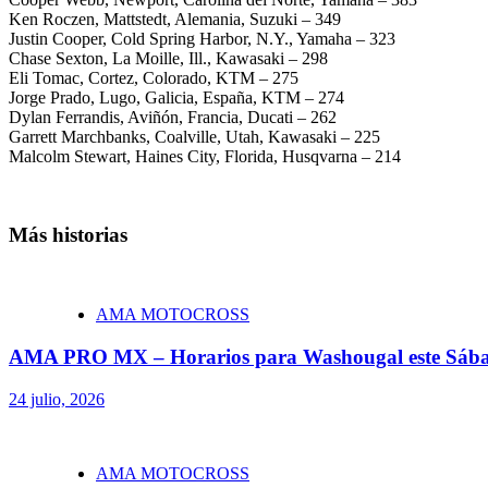
Ken Roczen, Mattstedt, Alemania, Suzuki – 349
Justin Cooper, Cold Spring Harbor, N.Y., Yamaha – 323
Chase Sexton, La Moille, Ill., Kawasaki – 298
Eli Tomac, Cortez, Colorado, KTM – 275
Jorge Prado, Lugo, Galicia, España, KTM – 274
Dylan Ferrandis, Aviñón, Francia, Ducati – 262
Garrett Marchbanks, Coalville, Utah, Kawasaki – 225
Malcolm Stewart, Haines City, Florida, Husqvarna – 214
Más historias
AMA MOTOCROSS
AMA PRO MX – Horarios para Washougal este Sáb
24 julio, 2026
AMA MOTOCROSS